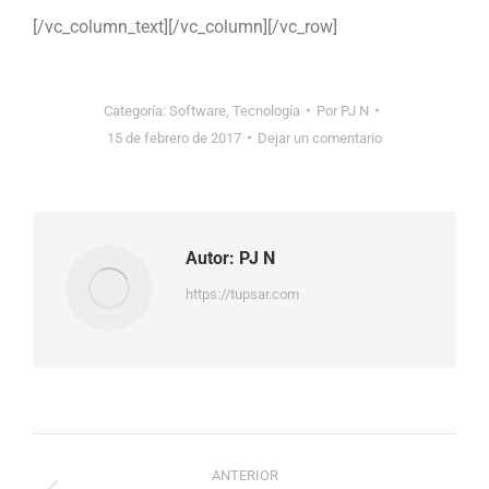
[/vc_column_text][/vc_column][/vc_row]
Categoría:
Software
,
Tecnología
Por
PJ N
15 de febrero de 2017
Dejar un comentario
Autor:
PJ N
https://tupsar.com
Navegación
ANTERIOR