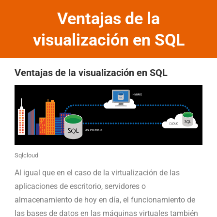
Ventajas de la
visualización en SQL
Ventajas de la visualización en SQL
Sqlcloud
Al igual que en el caso de la virtualización de las
aplicaciones de escritorio, servidores o
almacenamiento de hoy en día, el funcionamiento de
las bases de datos en las máquinas virtuales también