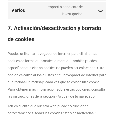
service
fonts
to
Propósito pendiente de
google-
Varios
service
Consent
investigación
maps
complianz
to
7. Activación/desactivación y borrado
service
varios
de cookies
Puedes utilizar tu navegador de Internet para eliminar las
cookies de forma automática o manual. También puedes
especificar que ciertas cookies no pueden ser colocadas. Otra
opción es cambiar los ajustes de tu navegador de Internet para
que recibas un mensaje cada vez que se coloca una cookie.
Para obtener más información sobre estas opciones, consulta
las instrucciones de la sección «Ayuda» de tu navegador.
Ten en cuenta que nuestra web puede no funcionar
correctamente si todas las cookies están desactivadas. Si