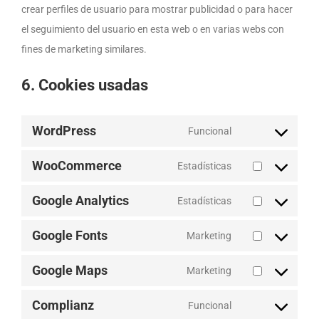
crear perfiles de usuario para mostrar publicidad o para hacer
el seguimiento del usuario en esta web o en varias webs con
fines de marketing similares.
6. Cookies usadas
WordPress
Funcional
Consent
to
WooCommerce
Estadísticas
Consent
service
to
Google Analytics
wordpress
Estadísticas
Consent
service
to
Google Fonts
woocommerce
Marketing
Consent
service
to
Google Maps
google-
Marketing
Consent
service
analytics
to
Complianz
google-
Funcional
Consent