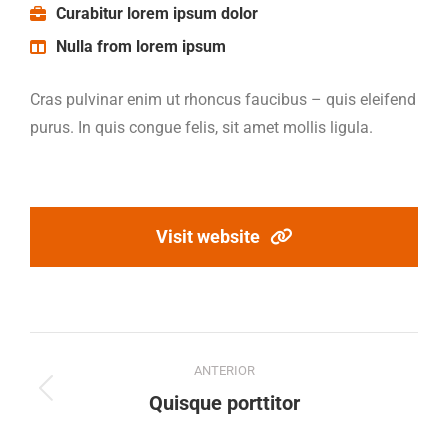
Curabitur lorem ipsum dolor
Nulla from lorem ipsum
Cras pulvinar enim ut rhoncus faucibus – quis eleifend
purus. In quis congue felis, sit amet mollis ligula.
Visit website
Navegación
ANTERIOR
entre
Proyecto
Quisque porttitor
anterior
proyectos