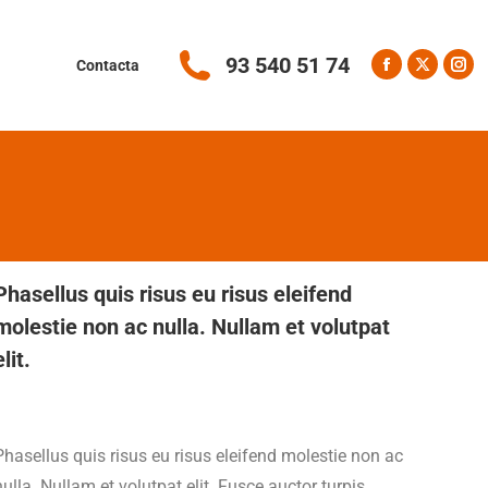
93 540 51 74
Contacta
Facebook
X
Ins
página
página
pág
se
se
se
abre
abre
abr
en
en
en
una
una
una
ventana
ventana
ven
nueva
nueva
nue
Phasellus quis risus eu risus eleifend
molestie non ac nulla. Nullam et volutpat
elit.
Phasellus quis risus eu risus eleifend molestie non ac
nulla. Nullam et volutpat elit. Fusce auctor turpis