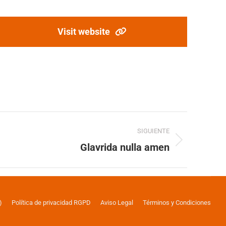
Visit website
SIGUIENTE
Glavrida nulla amen
)
Política de privacidad RGPD
Aviso Legal
Términos y Condiciones