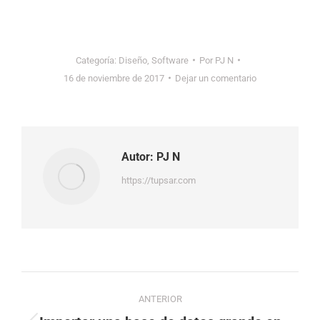
Categoría:
Diseño
,
Software
Por
PJ N
16 de noviembre de 2017
Dejar un comentario
Autor:
PJ N
https://tupsar.com
Navegación
ANTERIOR
de