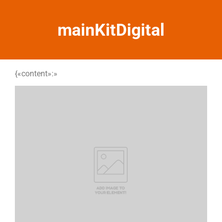
mainKitDigital
{«content»:»