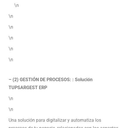
\n
\n
\n
\n
\n
\n
– (2) GESTIÓN DE PROCESOS: : Solución
TUPSARGEST ERP
\n
\n
Una solución para digitalizar y automatiza los