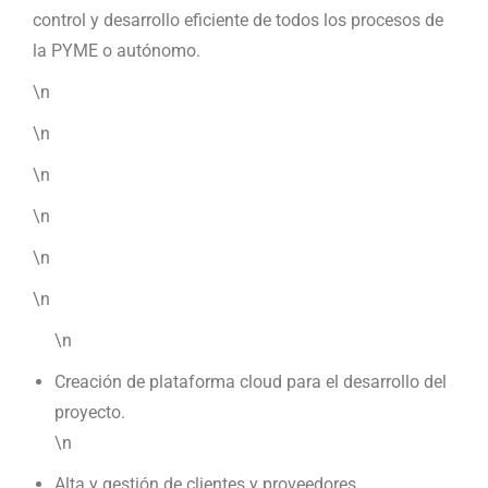
control y desarrollo eficiente de todos los procesos de
la PYME o autónomo.
\n
\n
\n
\n
\n
\n
\n
Creación de plataforma cloud para el desarrollo del
proyecto.
\n
Alta y gestión de clientes y proveedores.