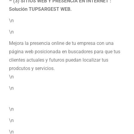
– (3) SITIOS WEB Y PRESENCIA EN INTERNET :
Solución TUPSARGEST WEB.
\n
\n
Mejora la presencia online de tu empresa con una
página web posicionada en buscadores para que tus
clientes actuales y futuros puedan localizar tus
prodcutos y servicios.
\n
\n
\n
\n
\n